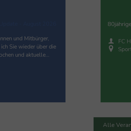
Update - August 2026
80jährig
innen und Mitbürger,
FC H
 ich Sie wieder über die
Spor
chen und aktuelle
erer Gemeinde. 50
 Musikschule
Horgau Bündnis für
nnen I
tsanzeiger Austausch
n Herzliche Grüße
Alle Vera