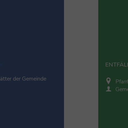
er
ENTFÄLL
ätter der Gemeinde
Pfar
Geme