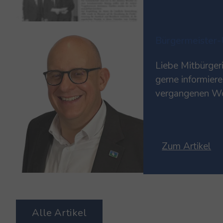
Bürgermeister-
Liebe Mitbürger
gerne informiere
vergangenen Wo
Themen aus uns
Jahre Sing- und
Zusmarshausen-
Zum Artikel
Demokratie Bru
Geschwindigkei
von Sportgeräte
Alle Artikel