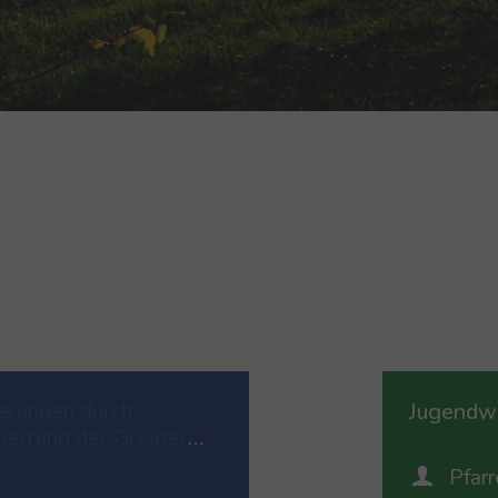
Neu
Bild test
Neu
Neu
Neu
erungen durch
Jugendwa
perrung der Greuter
Pfarr