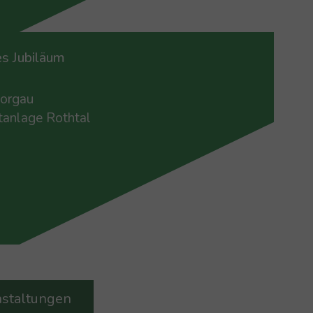
es Jubiläum
orgau
tanlage Rothtal
7
.
Aug.
nstaltungen