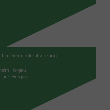
2
.
Aug.
T 5. Gemeinderatssitzung
rheim Horgau
inde Horgau
6
.
Aug.