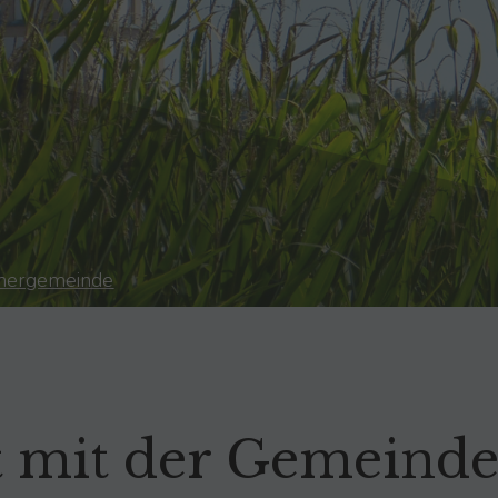
Neu
Bild test
Neu
Neu
Neu
nergemeinde
t mit der Gemeind