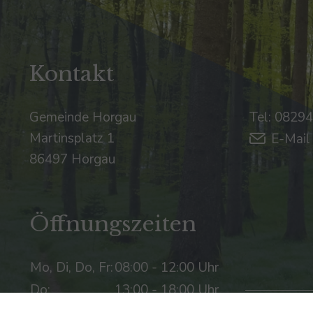
Kontakt
Gemeinde Horgau
Tel: 0829
Martinsplatz 1
E-Mail
86497 Horgau
Öffnungszeiten
Mo, Di, Do, Fr:
08:00 - 12:00 Uhr
Do:
13:00 - 18:00 Uhr
Mittwoch
geschlossen