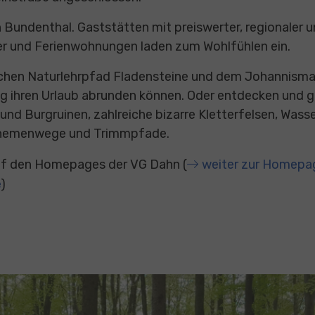
 Bundenthal. Gaststätten mit preiswerter, regionaler u
r und Ferienwohnungen laden zum Wohlfühlen ein.
chen Naturlehrpfad Fladensteine und dem Johannismark
ng ihren Urlaub abrunden können. Oder entdecken und 
und Burgruinen, zahlreiche bizarre Kletterfelsen, Was
Themenwege und Trimmpfade.
auf den Homepages der VG Dahn (
weiter zur Homepa
e
)