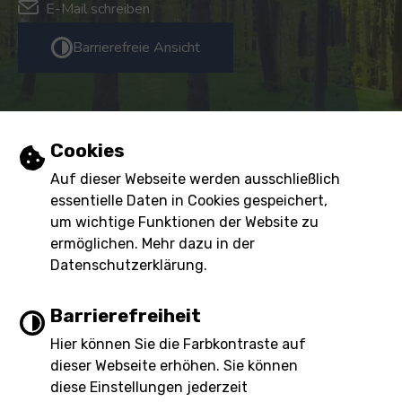
E-Mail schreiben
Barrierefreie Ansicht
Öffnungszeiten
Einstellungen zu Cookies und Barrierefre
Cookies
Mo, Di, Do, Fr:
08:00 - 12:00 Uhr
Auf dieser Webseite werden ausschließlich
essentielle Daten in Cookies gespeichert,
Do:
13:00 - 18:00 Uhr
um wichtige Funktionen der Website zu
Mittwoch
geschlossen
ermöglichen. Mehr dazu in der
Datenschutzerklärung.
Inhalt
Impressum
Barrierefreiheit
Datenschutzerklärung
Barrierefreiheit
Hier können Sie die Farbkontraste auf
dieser Webseite erhöhen. Sie können
diese Einstellungen jederzeit