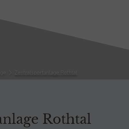
Neu
Bild test
Neu
Neu
Neu
age
Zentralsportanlage Rothtal
anlage Rothtal