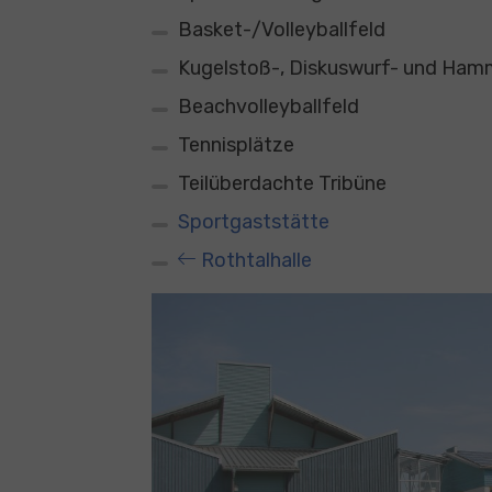
Basket-/Volleyballfeld
Kugelstoß-, Diskuswurf- und Ham
Beachvolleyballfeld
Tennisplätze
Teilüberdachte Tribüne
Sportgaststätte
Rothtalhalle
Show larger version for: