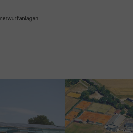
merwurfanlagen
Show larger version for: