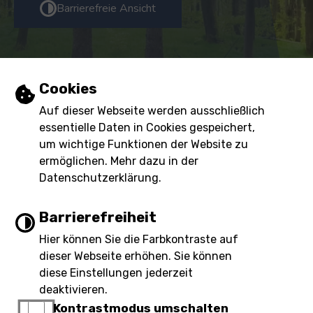
Barrierefreie Ansicht
Öffnungszeiten
Einstellungen zu Cookies und Barrierefre
Cookies
Mo, Di, Do, Fr:
08:00 - 12:00 Uhr
Auf dieser Webseite werden ausschließlich
essentielle Daten in Cookies gespeichert,
Do:
13:00 - 18:00 Uhr
um wichtige Funktionen der Website zu
Mittwoch
geschlossen
ermöglichen. Mehr dazu in der
Datenschutzerklärung.
Inhalt
Impressum
Barrierefreiheit
Datenschutzerklärung
Barrierefreiheit
Hier können Sie die Farbkontraste auf
dieser Webseite erhöhen. Sie können
diese Einstellungen jederzeit
deaktivieren.
Kontrastmodus umschalten